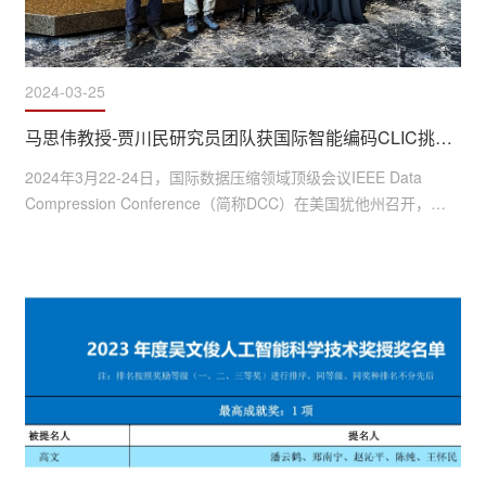
2024-03-25
马思伟教授-贾川民研究员团队获国际智能编码CLIC挑战赛视频赛道冠军
2024年3月22-24日，国际数据压缩领域顶级会议IEEE Data 
Compression Conference（简称DCC）在美国犹他州召开，会
议同期举办了第六届国际智能编码技术挑战赛（The 6th 
Challenge on Learned Image Compression，CLIC）。马思伟
教授-贾川民研究员团队联合北大-抖音集团智能媒体联合实验室
成员，获得了本届技术挑战赛视频压缩赛道（Video 
Compression Track）冠军。参赛方案提出了融合神经网络编码
技术和混合编码框架的思路，采用...