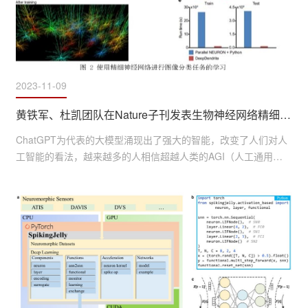
2023-11-09
黄铁军、杜凯团队在Nature子刊发表生物神经网络精细仿真算法并证明理论最优
ChatGPT为代表的大模型涌现出了强大的智能，改变了人们对人
工智能的看法，越来越多的人相信超越人类的AGI（人工通用智
能）正在到来。今天大模型的参数规模（人工神经网络的神经连
接数量）已经达到万亿级，但也只有人脑的百分之一（人脑神经
突触数量约百万亿）。进而，人工神经网络还只是对生物神经网
络的粗略模仿，在神经元模型和神经网络结构方面与人脑相距甚
远，在信号表达机理上存在根本差别。人脑是亿万年自然进化“训
练”...