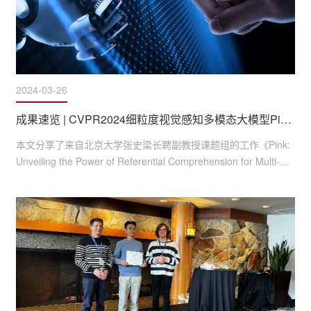
2024-03-26
成果速览 | CVPR2024细粒度视觉感知多模态大模型Pink、LocLLM
本文分享了来自北京大学张史梁长聘副教授课题组的工作《Pink: 
Unveiling the Power of Referential Comprehension for Multi-
modal LLMs》与《LocLLM: Exploiting Generalizable Human 
Keypoint Localization via Large Language Model》。上述工作
构建的多模态大模型Pink、LocLLM分别通过为大语言模型添加图
像细粒度指代分析能力实现了对图像中特定物体和人体的细粒度
感知。实验证明了所提出框架和方法在各类多模态任务、指代...