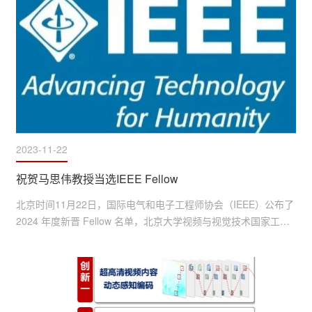
联合实验室运行情况、科研进展展开，总结了联合实验室一年来
工作成果，进一步深化讨论了双方合作内容。 会议现场 联合实
验...
2023-11-22
祝贺马思伟教授当选IEEE Fellow
北京时间11月22日，国际电气和电子工程师协会（IEEE）公布了 
2024 年度新晋 Fellow 名单，北京大学视频与视觉技术国家工程
研究中心副主任马思伟教授成功入选，入选理由：对视频编码技
术和标准研制方面(video coding technologies and standards)做
出贡献。北京大学博雅特聘教授 北京大学视频与视觉技术国家工
程研究中心副主任 国家杰青、科学探索奖获得者马思伟教授长期
从事高效视频编码研究，聚焦于资源约束条件下的率失真优化...