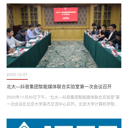
由副主任黄铁军教授、马思伟教授主持。本次会议还特别邀请了
咪咕文化科技有限公司、北京智芯微电子科技有限公司、福州城
投新基建集团有限公司、福州城投智慧微城产业发展有限公司、
博云视觉（北京）科技有限公司、华为媒体编解码技术实验室、
荣耀...
2023-12-01
北大—抖音集团智能媒体联合实验室第一次会议召开
2023年11月30日下午，“北大—抖音集团智能媒体联合实验室”第
一次会议在北京大学英杰交流中心召开。北京大学计算机学院副
院长崔斌教授，联合实验室主任、视频与视觉技术国家工程研究
中心副主任马思伟教授，抖音集团人力资源副总裁杜宏，火山引
擎视频云架构技术总监王悦等领导和专家出席了会议。会议围绕