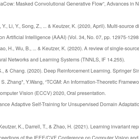
“MaCow: Masked Convolutional Generative Flow”, Advances in N
, Li, Y., Song, Z., ... & Keutzer, K. (2020, April). Multi-source d
 Artificial Intelligence (AAAI) (Vol. 34, No. 07, pp. 12975-1298
Zhao, H., Wu, B., ... & Keutzer, K. (2020). A review of single-so
ural Networks and Learning Systems (TNNLS, IF 14.255).
 S., & Chang. (2020). Deep Reinforcement Learning. Springer Si
Hu, S. Zhang*, Y.Wang, “TCGM: An Information-Theoretic Framewo
mputer Vision (ECCV) 2020, Oral presentation.
nstance Adaptive Self-Training for Unsupervised Domain Adaptat
 Keutzer, K., Darrell, T., & Zhao, H. (2021). Learning invariant re
oceedings of the IEEE/CVF Conference on Computer Vision and