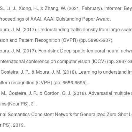
., Li, J., Xiong, H., & Zhang, W. (2021, February). Informer: Bey
 Proceedings of AAAI. AAAI Outstanding Paper Award.
Moura, J. M. (2017). Understanding traffic density from large-sc
ion and Pattern Recognition (CVPR) (pp. 5898-5907).
Moura, J. M. (2017). Fcn-rlstm: Deep spatio-temporal neural networ
international conference on computer vision (ICCV) (pp. 3667-3
, Costeira, J. P., & Moura, J. M. (2018). Learning to understand 
ttern recognition (CVPR) (pp. 6586-6595).
 M., Costeira, J. P., & Gordon, G. J. (2018). Adversarial multi
ems (NeurIPS), 31.
sarial Semantics-Consistent Network for Generalized Zero-Shot 
rIPS), 2019.