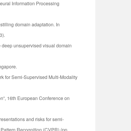
eural Information Processing
istilling domain adaptation. In
3).
urce deep unsupervised visual domain
ngapore.
rk for Semi-Supervised Multi-Modality
ion”, 16th European Conference on
presentations and risks for semi-
 Pattern Recognition (CVPR) (pp.