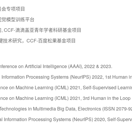
员会专项项目
视觉模型训练平台
 CCF-滴滴盖亚青年学者科研基金项目
键技术研究，CCF-百度松果基金项目
rence on Artificial Intelligence (AAAI), 2022 & 2023.
l Information Processing Systems (NeurIPS) 2022, 1st Human i
rence on Machine Learning (ICML) 2021, Self-Supervised Learni
erence on Machine Learning (ICML) 2021, 3rd Human in the Loo
 Technologies in Multimedia Big Data, Electronics (ISSN 2079-9
al Information Processing Systems (NeurIPS) 2020, Self-Superv