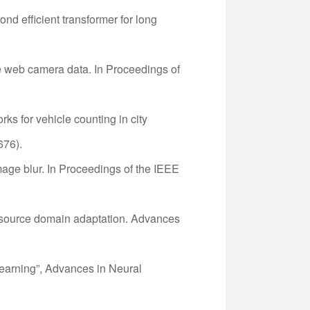
ond efficient transformer for long
ale web camera data. In Proceedings of
ks for vehicle counting in city
676).
image blur. In Proceedings of the IEEE
ple source domain adaptation. Advances
Learning”, Advances in Neural