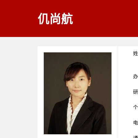
仉尚航
姓
办
研
个
电
通