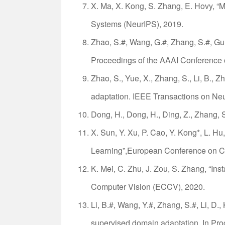
X. Ma, X. Kong, S. Zhang, E. Hovy, 
Systems (NeurIPS), 2019.
Zhao, S.#, Wang, G.#, Zhang, S.#, Gu, Y.
Proceedings of the AAAI Conference on
Zhao, S., Yue, X., Zhang, S., Li, B., 
adaptation. IEEE Transactions on Ne
Dong, H., Dong, H., Ding, Z., Zhang,
X. Sun, Y. Xu, P. Cao, Y. Kong*, L. 
Learning”,European Conference on Co
K. Mei, C. Zhu, J. Zou, S. Zhang, “I
Computer Vision (ECCV), 2020.
Li, B.#, Wang, Y.#, Zhang, S.#, Li, D.,
supervised domain adaptation. In Pr