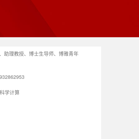
、助理教授、博士生导师、博雅青年
8932862953
动科学计算
室