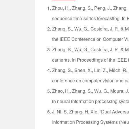
Zhou, H., Zhang, S., Peng, J., Zhang, S
sequence time-series forecasting. In
Zhang, S., Wu, G., Costeira, J. P., & 
the IEEE Conference on Computer Vis
Zhang, S., Wu, G., Costeira, J. P., & 
cameras. In Proceedings of the IEEE 
Zhang, S., Shen, X., Lin, Z., Měch, R.
conference on computer vision and pa
Zhao, H., Zhang, S., Wu, G., Moura, J.
in neural information processing syst
J. Ni, S. Zhang, H, Xie, “Dual Adver
Information Processing Systems (Neu