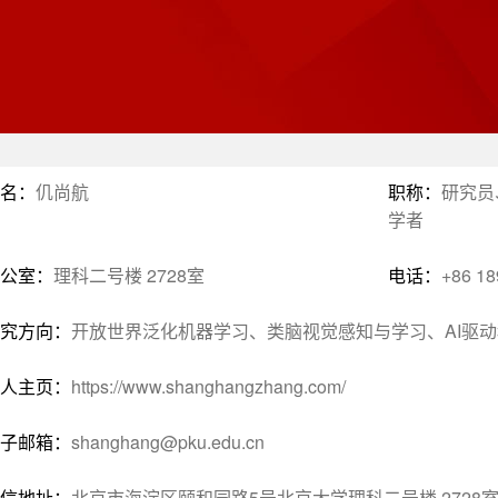
名：
仉尚航
职称：
研究员
学者
公室：
理科二号楼 2728室
电话：
+86 1
究方向：
开放世界泛化机器学习、类脑视觉感知与学习、AI驱
人主页：
https://www.shanghangzhang.com/
子邮箱：
shanghang@pku.edu.cn
信地址：
北京市海淀区颐和园路5号北京大学理科二号楼 2728