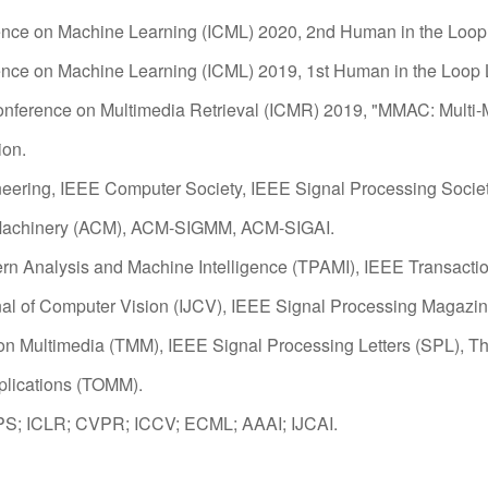
erence on Machine Learning (ICML) 2020, 2nd Human in the Loo
erence on Machine Learning (ICML) 2019, 1st Human in the Loop
onference on Multimedia Retrieval (ICMR) 2019, "MMAC: Multi-
ion.
ering, IEEE Computer Society, IEEE Signal Processing Societ
 Machinery (ACM), ACM-SIGMM, ACM-SIGAI.
ern Analysis and Machine Intelligence (TPAMI), IEEE Transact
nal of Computer Vision (IJCV), IEEE Signal Processing Magazi
 on Multimedia (TMM), IEEE Signal Processing Letters (SPL), 
lications (TOMM).
PS; ICLR; CVPR; ICCV; ECML; AAAI; IJCAI.