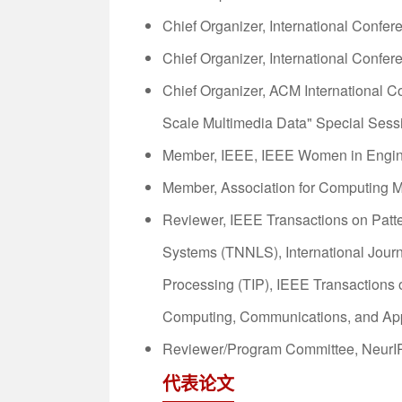
Chief Organizer, International Conf
Chief Organizer, International Conf
Chief Organizer, ACM International C
Scale Multimedia Data" Special Sess
Member, IEEE, IEEE Women in Engine
Member, Association for Computing
Reviewer, IEEE Transactions on Patt
Systems (TNNLS), International Jour
Processing (TIP), IEEE Transactions
Computing, Communications, and App
Reviewer/Program Committee, NeurI
代表论文