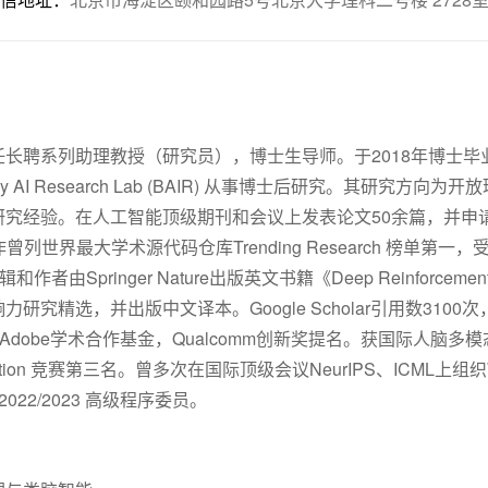
长聘系列助理教授（研究员），博士生导师。于2018年博士毕业
y AI Research Lab (BAIR) 从事博士后研究。其研究
究经验。在人工智能顶级期刊和会议上发表论文50余篇，并申
工作曾列世界最大学术源代码仓库Trending Research 榜单
作者由Springer Nature出版英文书籍《Deep Reinforcem
并出版中文译本。Google Scholar引用数3100次，h-index 
r”，曾获得Adobe学术合作基金，Qualcomm创新奖提名。获国际
in Adaptation 竞赛第三名。曾多次在国际顶级会议NeurIPS、ICM
22/2023 高级程序委员。