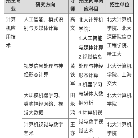
招生专
导
招生简章对
研究方向
招生单位
业
师
应科目
计算
人工智能、模式识
高
北大计算机
北大计算机
机应
别与多媒体计算
文
学院、北大
学院：
用技
深研院信息
1.人工智能
术
工程学院、
与媒体计算
哈工大
2.视觉信息
视觉信息处理与神
黄
处理与神经
北大计算机
经形态计算
铁
学院、上海
形态计算
军
交大
3.机器学习
与媒体大数
大规模机器学习、
田
北大计算机
据分析
类脑神经网络、视
永
学院
4.计算机视
觉大数据
鸿
觉与数字视
计算机视觉与数字
王
北大计算机
觉艺术
艺术
亦
学院